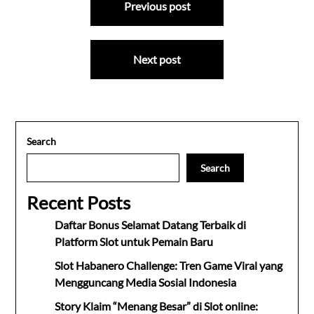
Previous post
navigation
Next post
Search
Search
Recent Posts
Daftar Bonus Selamat Datang Terbaik di
Platform Slot untuk Pemain Baru
Slot Habanero Challenge: Tren Game Viral yang
Mengguncang Media Sosial Indonesia
Story Klaim “Menang Besar” di Slot online: