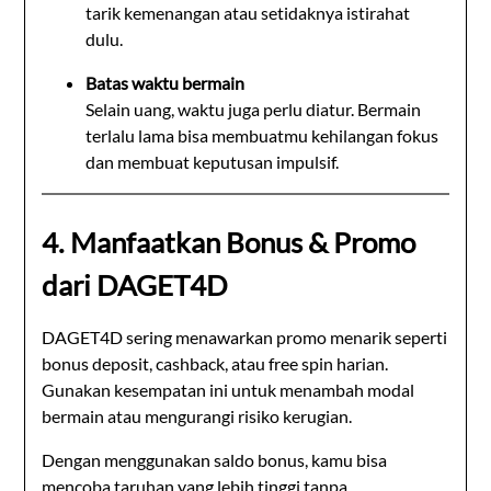
tarik kemenangan atau setidaknya istirahat
dulu.
Batas waktu bermain
Selain uang, waktu juga perlu diatur. Bermain
terlalu lama bisa membuatmu kehilangan fokus
dan membuat keputusan impulsif.
4. Manfaatkan Bonus & Promo
dari DAGET4D
DAGET4D sering menawarkan promo menarik seperti
bonus deposit, cashback, atau free spin harian.
Gunakan kesempatan ini untuk menambah modal
bermain atau mengurangi risiko kerugian.
Dengan menggunakan saldo bonus, kamu bisa
mencoba taruhan yang lebih tinggi tanpa