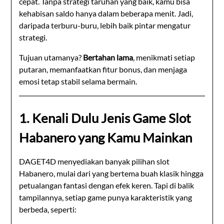
cepat. Tanpa strategi taruhan yang baik, kamu bisa
kehabisan saldo hanya dalam beberapa menit. Jadi,
daripada terburu-buru, lebih baik pintar mengatur
strategi.
Tujuan utamanya?
Bertahan lama
, menikmati setiap
putaran, memanfaatkan fitur bonus, dan menjaga
emosi tetap stabil selama bermain.
1. Kenali Dulu Jenis Game Slot
Habanero yang Kamu Mainkan
DAGET4D menyediakan banyak pilihan slot
Habanero, mulai dari yang bertema buah klasik hingga
petualangan fantasi dengan efek keren. Tapi di balik
tampilannya, setiap game punya karakteristik yang
berbeda, seperti: