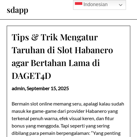
Skip
Indonesian
sdapp
to
content
Tips & Trik Mengatur
Taruhan di Slot Habanero
agar Bertahan Lama di
DAGET4D
admin,
September 15, 2025
Bermain slot online memang seru, apalagi kalau sudah
masuk ke game-game dari provider Habanero yang
terkenal penuh warna, efek visual keren, dan fitur
bonus yang menggoda. Tapi seperti yang sering
dibilang para pemain berpengalaman: “Yang penting