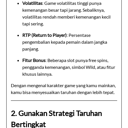
Volatilitas
: Game volatilitas tinggi punya
kemenangan besar tapi jarang. Sebaliknya,
volatilitas rendah memberi kemenangan kecil
tapi sering.
RTP (Return to Player)
: Persentase
pengembalian kepada pemain dalam jangka
panjang.
Fitur Bonus
: Beberapa slot punya free spins,
pengganda kemenangan, simbol Wild, atau fitur
khusus lainnya.
Dengan mengenal karakter game yang kamu mainkan,
kamu bisa menyesuaikan taruhan dengan lebih tepat.
2. Gunakan Strategi Taruhan
Bertingkat