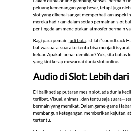
Dalam dunia online gambling, sensasi bermain ti
peluang kemenangan yang besar, tetapi juga oleh
slot yang dikenal sangat memperhatikan aspek in
mereka hadirkan dalam setiap permainan slot b
penting dalam menciptakan atmosfer bermain yan
Bagi para pemain
judi bola
, istilah “soundtrack 
bahwa suara-suara tertentu bisa menjadi isyarat 
keluar. Apakah benar demikian? Yuk, kita bahas l
yang kini kerap mewarnai dunia slot online.
Audio di Slot: Lebih dar
Di balik setiap putaran mesin slot, ada dunia k
terlibat. Visual, animasi, dan tentu saja suar
bermain yang memikat. Dalam game-game Habane
membangun ketegangan, memberikan kejutan, 
tertentu.