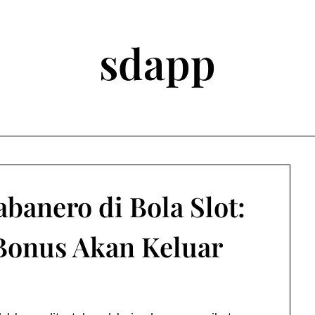
sdapp
banero di Bola Slot:
 Bonus Akan Keluar