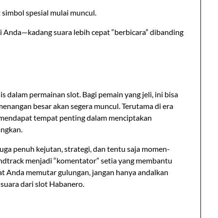
simbol spesial mulai muncul.
i Anda—kadang suara lebih cepat “berbicara” dibanding
dalam permainan slot. Bagi pemain yang jeli, ini bisa
menangan besar akan segera muncul. Terutama di era
 mendapat tempat penting dalam menciptakan
angkan.
juga penuh kejutan, strategi, dan tentu saja momen-
dtrack menjadi “komentator” setia yang membantu
 saat Anda memutar gulungan, jangan hanya andalkan
suara dari slot Habanero.