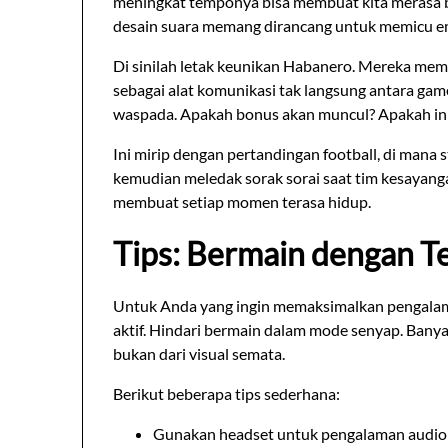
meningkat temponya bisa membuat kita merasa ba
desain suara memang dirancang untuk memicu em
Di sinilah letak keunikan Habanero. Mereka mema
sebagai alat komunikasi tak langsung antara gam
waspada. Apakah bonus akan muncul? Apakah i
Ini mirip dengan pertandingan football, di mana s
kemudian meledak sorak sorai saat tim kesayang
membuat setiap momen terasa hidup.
Tips: Bermain dengan T
Untuk Anda yang ingin memaksimalkan pengala
aktif. Hindari bermain dalam mode senyap. Banya
bukan dari visual semata.
Berikut beberapa tips sederhana:
Gunakan headset untuk pengalaman audio y