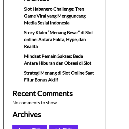
Slot Habanero Challenge: Tren
Game Viral yang Mengguncang
Media Sosial Indonesia
Story Klaim “Menang Besar” di Slot
online: Antara Fakta, Hype, dan
Realita
Mindset Pemain Sukses: Beda
Antara Hiburan dan Obsesi di Slot
Strategi Menang di Slot Online Saat
Fitur Bonus Aktif
Recent Comments
No comments to show.
Archives