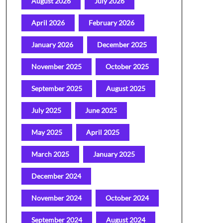
August 2026
July 2026
April 2026
February 2026
January 2026
December 2025
November 2025
October 2025
September 2025
August 2025
July 2025
June 2025
May 2025
April 2025
March 2025
January 2025
December 2024
November 2024
October 2024
September 2024
August 2024