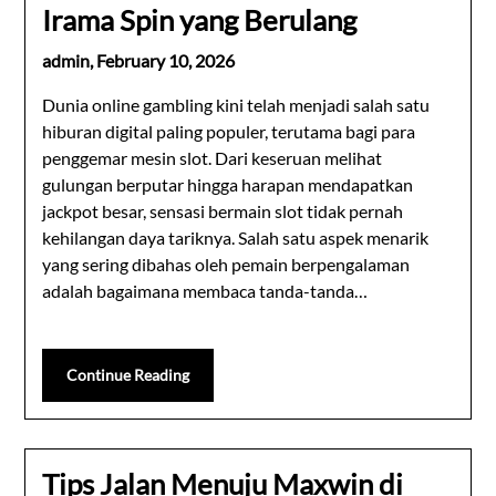
Irama Spin yang Berulang
admin,
February 10, 2026
Dunia online gambling kini telah menjadi salah satu
hiburan digital paling populer, terutama bagi para
penggemar mesin slot. Dari keseruan melihat
gulungan berputar hingga harapan mendapatkan
jackpot besar, sensasi bermain slot tidak pernah
kehilangan daya tariknya. Salah satu aspek menarik
yang sering dibahas oleh pemain berpengalaman
adalah bagaimana membaca tanda-tanda…
Continue Reading
Tips Jalan Menuju Maxwin di