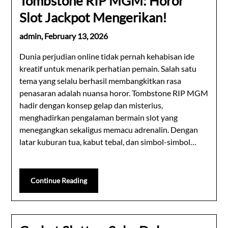
Tombstone RIP MGM: Horor
Slot Jackpot Mengerikan!
admin,
February 13, 2026
Dunia perjudian online tidak pernah kehabisan ide
kreatif untuk menarik perhatian pemain. Salah satu
tema yang selalu berhasil membangkitkan rasa
penasaran adalah nuansa horor. Tombstone RIP MGM
hadir dengan konsep gelap dan misterius,
menghadirkan pengalaman bermain slot yang
menegangkan sekaligus memacu adrenalin. Dengan
latar kuburan tua, kabut tebal, dan simbol-simbol…
Continue Reading