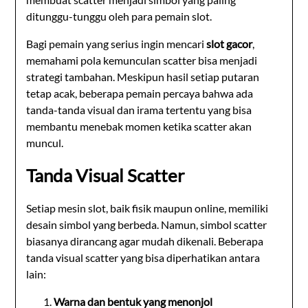
ditunggu-tunggu oleh para pemain slot.
Bagi pemain yang serius ingin mencari
slot gacor
,
memahami pola kemunculan scatter bisa menjadi
strategi tambahan. Meskipun hasil setiap putaran
tetap acak, beberapa pemain percaya bahwa ada
tanda-tanda visual dan irama tertentu yang bisa
membantu menebak momen ketika scatter akan
muncul.
Tanda Visual Scatter
Setiap mesin slot, baik fisik maupun online, memiliki
desain simbol yang berbeda. Namun, simbol scatter
biasanya dirancang agar mudah dikenali. Beberapa
tanda visual scatter yang bisa diperhatikan antara
lain:
Warna dan bentuk yang menonjol