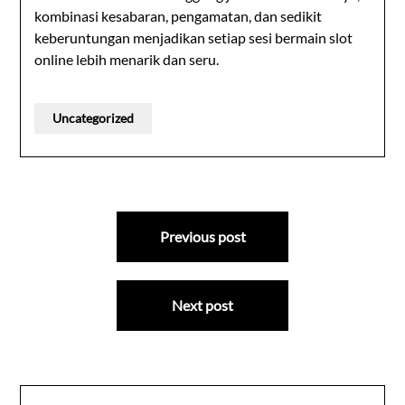
kombinasi kesabaran, pengamatan, dan sedikit
keberuntungan menjadikan setiap sesi bermain slot
online lebih menarik dan seru.
Uncategorized
Post
Previous post
navigation
Next post