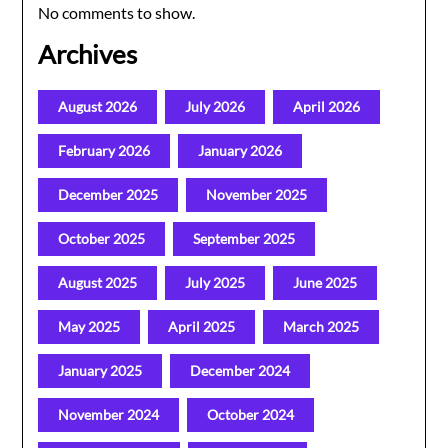
No comments to show.
Archives
August 2026
July 2026
April 2026
February 2026
January 2026
December 2025
November 2025
October 2025
September 2025
August 2025
July 2025
June 2025
May 2025
April 2025
March 2025
January 2025
December 2024
November 2024
October 2024