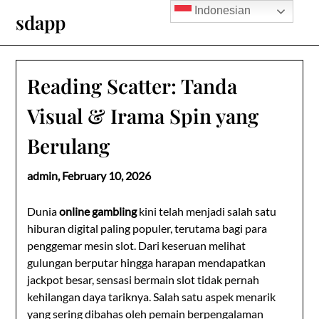
Skip
Indonesian
sdapp
to
content
Reading Scatter: Tanda
Visual & Irama Spin yang
Berulang
admin,
February 10, 2026
Dunia
online gambling
kini telah menjadi salah satu
hiburan digital paling populer, terutama bagi para
penggemar mesin slot. Dari keseruan melihat
gulungan berputar hingga harapan mendapatkan
jackpot besar, sensasi bermain slot tidak pernah
kehilangan daya tariknya. Salah satu aspek menarik
yang sering dibahas oleh pemain berpengalaman