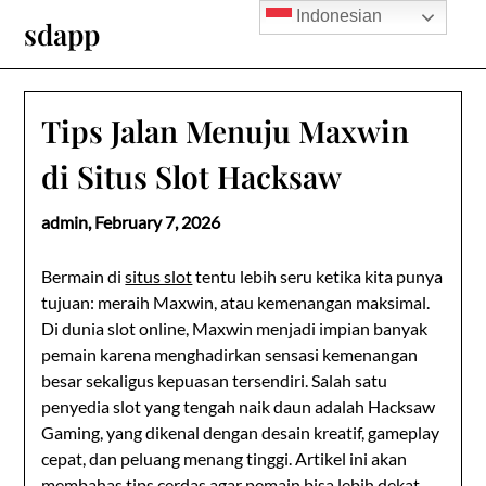
Skip
Indonesian
sdapp
to
content
Tips Jalan Menuju Maxwin
di Situs Slot Hacksaw
admin,
February 7, 2026
Bermain di
situs slot
tentu lebih seru ketika kita punya
tujuan: meraih Maxwin, atau kemenangan maksimal.
Di dunia slot online, Maxwin menjadi impian banyak
pemain karena menghadirkan sensasi kemenangan
besar sekaligus kepuasan tersendiri. Salah satu
penyedia slot yang tengah naik daun adalah Hacksaw
Gaming, yang dikenal dengan desain kreatif, gameplay
cepat, dan peluang menang tinggi. Artikel ini akan
membahas tips cerdas agar pemain bisa lebih dekat