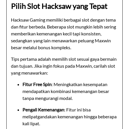
Pilih Slot Hacksaw yang Tepat
Hacksaw Gaming memiliki berbagai slot dengan tema
dan fitur berbeda. Beberapa slot mungkin lebih sering
memberikan kemenangan kecil tapi konsisten,
sedangkan yang lain menawarkan peluang Maxwin
besar melalui bonus kompleks.
Tips pertama adalah memilih slot sesuai gaya bermain
dan tujuan. Jika ingin fokus pada Maxwin, carilah slot
yang menawarkan:
Fitur Free Spin
: Meningkatkan kesempatan
mendapatkan kombinasi kemenangan besar
tanpa mengurangi modal.
Pengali Kemenangan
: Fitur ini bisa
melipatgandakan kemenangan hingga beberapa
kali lipat.