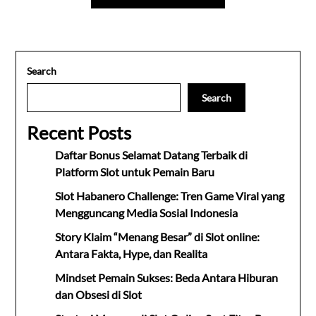
Search
Search
Recent Posts
Daftar Bonus Selamat Datang Terbaik di
Platform Slot untuk Pemain Baru
Slot Habanero Challenge: Tren Game Viral yang
Mengguncang Media Sosial Indonesia
Story Klaim “Menang Besar” di Slot online:
Antara Fakta, Hype, dan Realita
Mindset Pemain Sukses: Beda Antara Hiburan
dan Obsesi di Slot