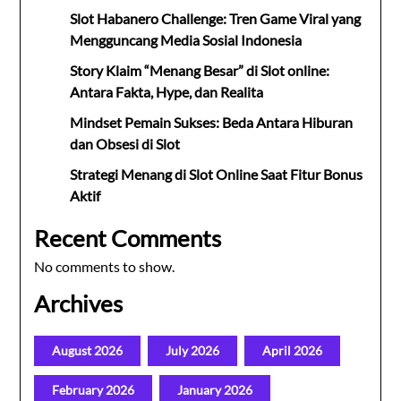
Slot Habanero Challenge: Tren Game Viral yang
Mengguncang Media Sosial Indonesia
Story Klaim “Menang Besar” di Slot online:
Antara Fakta, Hype, dan Realita
Mindset Pemain Sukses: Beda Antara Hiburan
dan Obsesi di Slot
Strategi Menang di Slot Online Saat Fitur Bonus
Aktif
Recent Comments
No comments to show.
Archives
August 2026
July 2026
April 2026
February 2026
January 2026