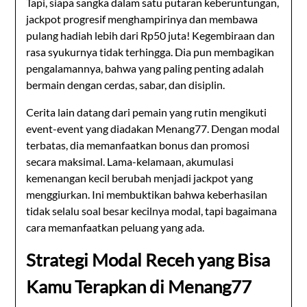
Tapi, siapa sangka dalam satu putaran keberuntungan,
jackpot progresif menghampirinya dan membawa
pulang hadiah lebih dari Rp50 juta! Kegembiraan dan
rasa syukurnya tidak terhingga. Dia pun membagikan
pengalamannya, bahwa yang paling penting adalah
bermain dengan cerdas, sabar, dan disiplin.
Cerita lain datang dari pemain yang rutin mengikuti
event-event yang diadakan Menang77. Dengan modal
terbatas, dia memanfaatkan bonus dan promosi
secara maksimal. Lama-kelamaan, akumulasi
kemenangan kecil berubah menjadi jackpot yang
menggiurkan. Ini membuktikan bahwa keberhasilan
tidak selalu soal besar kecilnya modal, tapi bagaimana
cara memanfaatkan peluang yang ada.
Strategi Modal Receh yang Bisa
Kamu Terapkan di Menang77