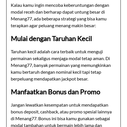
Kalau kamu ingin mencoba keberuntungan dengan
modal receh dan berharap dapat untung besar di
Menang77, ada beberapa strategi yang bisa kamu
terapkan agar peluang menang makin besar:
Mulai dengan Taruhan Kecil
Taruhan kecil adalah cara terbaik untuk menguji
permainan sekaligus menjaga modal tetap aman. Di
Menang77, banyak permainan yang memungkinkan
kamu bertaruh dengan nominal kecil tapi tetap
berpeluang mendapatkan jackpot besar.
Manfaatkan Bonus dan Promo
Jangan lewatkan kesempatan untuk mendapatkan
bonus deposit, cashback, atau promo spesial lainnya
di Menang77. Bonus ini bisa kamu gunakan sebagai
modal tambahan untuk bermain lebih lama dan