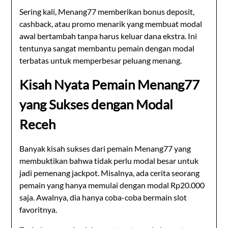
Sering kali, Menang77 memberikan bonus deposit,
cashback, atau promo menarik yang membuat modal
awal bertambah tanpa harus keluar dana ekstra. Ini
tentunya sangat membantu pemain dengan modal
terbatas untuk memperbesar peluang menang.
Kisah Nyata Pemain Menang77
yang Sukses dengan Modal
Receh
Banyak kisah sukses dari pemain Menang77 yang
membuktikan bahwa tidak perlu modal besar untuk
jadi pemenang jackpot. Misalnya, ada cerita seorang
pemain yang hanya memulai dengan modal Rp20.000
saja. Awalnya, dia hanya coba-coba bermain slot
favoritnya.