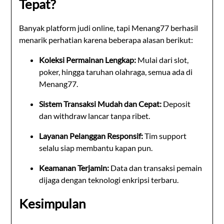
Tepat?
Banyak platform judi online, tapi Menang77 berhasil
menarik perhatian karena beberapa alasan berikut:
Koleksi Permainan Lengkap:
Mulai dari slot,
poker, hingga taruhan olahraga, semua ada di
Menang77.
Sistem Transaksi Mudah dan Cepat:
Deposit
dan withdraw lancar tanpa ribet.
Layanan Pelanggan Responsif:
Tim support
selalu siap membantu kapan pun.
Keamanan Terjamin:
Data dan transaksi pemain
dijaga dengan teknologi enkripsi terbaru.
Kesimpulan