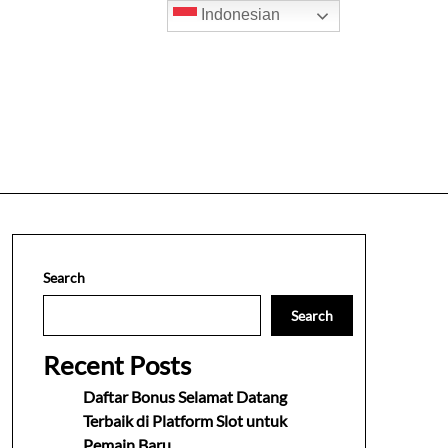
Indonesian
Search
Search
Recent Posts
Daftar Bonus Selamat Datang
Terbaik di Platform Slot untuk
Pemain Baru