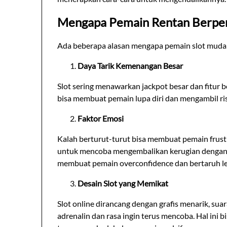
Mengapa Pemain Rentan Berperi
Ada beberapa alasan mengapa pemain slot mudah t
Daya Tarik Kemenangan Besar
Slot sering menawarkan jackpot besar dan fitur
bisa membuat pemain lupa diri dan mengambil ris
Faktor Emosi
Kalah berturut-turut bisa membuat pemain frustr
untuk mencoba mengembalikan kerugian dengan ce
membuat pemain overconfidence dan bertaruh le
Desain Slot yang Memikat
Slot online dirancang dengan grafis menarik, su
adrenalin dan rasa ingin terus mencoba. Hal ini