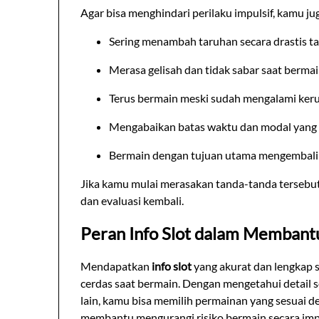
Agar bisa menghindari perilaku impulsif, kamu ju
Sering menambah taruhan secara drastis tan
Merasa gelisah dan tidak sabar saat bermai
Terus bermain meski sudah mengalami keru
Mengabaikan batas waktu dan modal yang 
Bermain dengan tujuan utama mengembalik
Jika kamu mulai merasakan tanda-tanda tersebu
dan evaluasi kembali.
Peran Info Slot dalam Membant
Mendapatkan
info slot
yang akurat dan lengkap
cerdas saat bermain. Dengan mengetahui detail sep
lain, kamu bisa memilih permainan yang sesuai d
membantu mengurangi risiko bermain secara impu