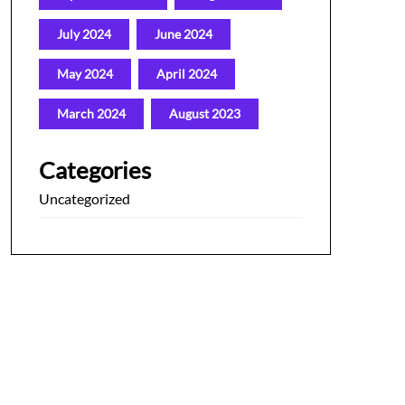
July 2024
June 2024
May 2024
April 2024
March 2024
August 2023
Categories
Uncategorized