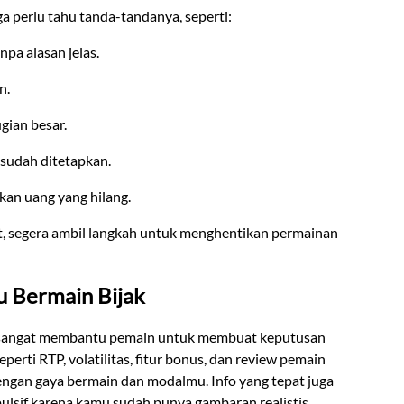
ga perlu tahu tanda-tandanya, seperti:
pa alasan jelas.
n.
gian besar.
sudah ditetapkan.
an uang yang hilang.
t, segera ambil langkah untuk menghentikan permainan
u Bermain Bijak
 sangat membantu pemain untuk membuat keputusan
erti RTP, volatilitas, fitur bonus, dan review pemain
engan gaya bermain dan modalmu. Info yang tepat juga
lsif karena kamu sudah punya gambaran realistis