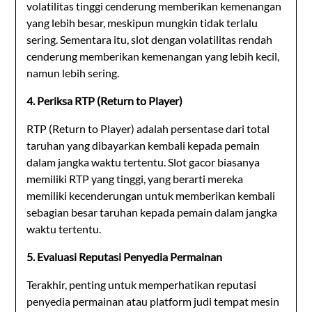
volatilitas tinggi cenderung memberikan kemenangan
yang lebih besar, meskipun mungkin tidak terlalu
sering. Sementara itu, slot dengan volatilitas rendah
cenderung memberikan kemenangan yang lebih kecil,
namun lebih sering.
4. Periksa RTP (Return to Player)
RTP (Return to Player) adalah persentase dari total
taruhan yang dibayarkan kembali kepada pemain
dalam jangka waktu tertentu. Slot gacor biasanya
memiliki RTP yang tinggi, yang berarti mereka
memiliki kecenderungan untuk memberikan kembali
sebagian besar taruhan kepada pemain dalam jangka
waktu tertentu.
5. Evaluasi Reputasi Penyedia Permainan
Terakhir, penting untuk memperhatikan reputasi
penyedia permainan atau platform judi tempat mesin