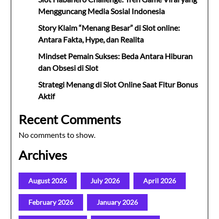
Mengguncang Media Sosial Indonesia
Story Klaim “Menang Besar” di Slot online:
Antara Fakta, Hype, dan Realita
Mindset Pemain Sukses: Beda Antara Hiburan
dan Obsesi di Slot
Strategi Menang di Slot Online Saat Fitur Bonus
Aktif
Recent Comments
No comments to show.
Archives
August 2026
July 2026
April 2026
February 2026
January 2026