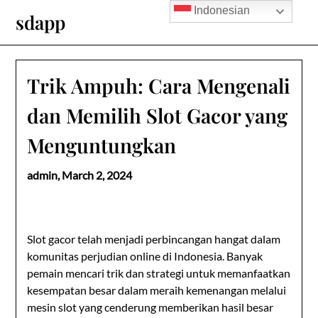
Skip
Indonesian
sdapp
to
content
Trik Ampuh: Cara Mengenali
dan Memilih Slot Gacor yang
Menguntungkan
admin,
March 2, 2024
Slot gacor telah menjadi perbincangan hangat dalam
komunitas perjudian online di Indonesia. Banyak
pemain mencari trik dan strategi untuk memanfaatkan
kesempatan besar dalam meraih kemenangan melalui
mesin slot yang cenderung memberikan hasil besar