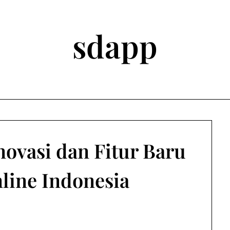
sdapp
novasi dan Fitur Baru
nline Indonesia