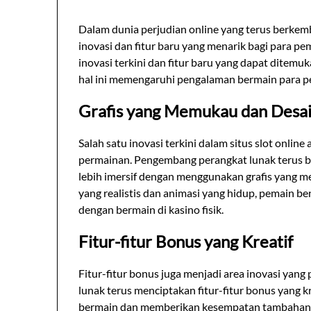
Dalam dunia perjudian online yang terus berkemb
inovasi dan fitur baru yang menarik bagi para pem
inovasi terkini dan fitur baru yang dapat ditem
hal ini memengaruhi pengalaman bermain para p
Grafis yang Memukau dan Desa
Salah satu inovasi terkini dalam situs slot online
permainan. Pengembang perangkat lunak terus 
lebih imersif dengan menggunakan grafis yang m
yang realistis dan animasi yang hidup, pemain b
dengan bermain di kasino fisik.
Fitur-fitur Bonus yang Kreatif
Fitur-fitur bonus juga menjadi area inovasi yang
lunak terus menciptakan fitur-fitur bonus yang
bermain dan memberikan kesempatan tambahan u