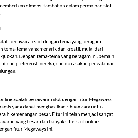
ini memberikan dimensi tambahan dalam permainan slot
.
m
e adalah penawaran slot dengan tema yang beragam.
tema-tema yang menarik dan kreatif, mulai dari
akjubkan. Dengan tema-tema yang beragam ini, pemain
nat dan preferensi mereka, dan merasakan pengalaman
ulungan.
t online adalah penawaran slot dengan fitur Megaways.
amis yang dapat menghasilkan ribuan cara untuk
ih kemenangan besar. Fitur ini telah menjadi sangat
yaran yang besar, dan banyak situs slot online
ngan fitur Megaways ini.