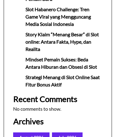
Slot Habanero Challenge: Tren
Game Viral yang Mengguncang
Media Sosial Indonesia
Story Klaim “Menang Besar” di Slot
online: Antara Fakta, Hype, dan
Realita
Mindset Pemain Sukses: Beda
Antara Hiburan dan Obsesi di Slot
Strategi Menang di Slot Online Saat
Fitur Bonus Aktif
Recent Comments
No comments to show.
Archives