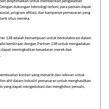
 dan dioptimalkan untuk memberikan pengalaman
 Dengan dukungan teknologi terkini, para pemain dapat
 sosial, program afiliasi, dan kampanye pemasaran yang
arik situs mereka.
tner 138 adalah kemampuan untuk berkolaborasi dalam
jalin kemitraan dengan Partner 138 untuk mengadakan
ng dapat meningkatkan kesadaran merek dan
.
pembuatan konten yang menarik dan relevan untuk
 tim ahli dalam industri pemasaran untuk menghasilkan
rafis yang dapat mengedukasi dan menghibur pemain,