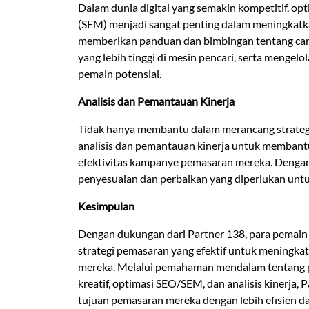
Dalam dunia digital yang semakin kompetitif, op
(SEM) menjadi sangat penting dalam meningkatkan 
memberikan panduan dan bimbingan tentang car
yang lebih tinggi di mesin pencari, serta mengel
pemain potensial.
Analisis dan Pemantauan Kinerja
Tidak hanya membantu dalam merancang strategi
analisis dan pemantauan kinerja untuk membant
efektivitas kampanye pemasaran mereka. Dengan
penyesuaian dan perbaikan yang diperlukan untuk
Kesimpulan
Dengan dukungan dari Partner 138, para pemain 
strategi pemasaran yang efektif untuk meningkatka
mereka. Melalui pemahaman mendalam tentang pa
kreatif, optimasi SEO/SEM, dan analisis kinerja
tujuan pemasaran mereka dengan lebih efisien dan