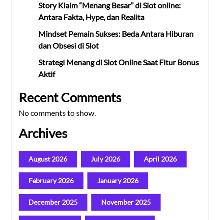
Story Klaim “Menang Besar” di Slot online:
Antara Fakta, Hype, dan Realita
Mindset Pemain Sukses: Beda Antara Hiburan
dan Obsesi di Slot
Strategi Menang di Slot Online Saat Fitur Bonus
Aktif
Recent Comments
No comments to show.
Archives
August 2026
July 2026
April 2026
February 2026
January 2026
December 2025
November 2025