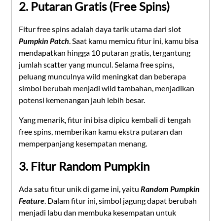
2.
Putaran Gratis (Free Spins)
Fitur free spins adalah daya tarik utama dari slot
Pumpkin Patch
. Saat kamu memicu fitur ini, kamu bisa
mendapatkan hingga 10 putaran gratis, tergantung
jumlah scatter yang muncul. Selama free spins,
peluang munculnya wild meningkat dan beberapa
simbol berubah menjadi wild tambahan, menjadikan
potensi kemenangan jauh lebih besar.
Yang menarik, fitur ini bisa dipicu kembali di tengah
free spins, memberikan kamu ekstra putaran dan
memperpanjang kesempatan menang.
3.
Fitur Random Pumpkin
Ada satu fitur unik di game ini, yaitu
Random Pumpkin
Feature
. Dalam fitur ini, simbol jagung dapat berubah
menjadi labu dan membuka kesempatan untuk