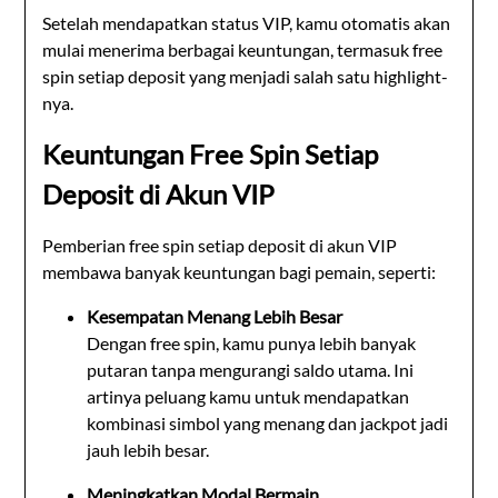
Setelah mendapatkan status VIP, kamu otomatis akan
mulai menerima berbagai keuntungan, termasuk free
spin setiap deposit yang menjadi salah satu highlight-
nya.
Keuntungan Free Spin Setiap
Deposit di Akun VIP
Pemberian free spin setiap deposit di akun VIP
membawa banyak keuntungan bagi pemain, seperti:
Kesempatan Menang Lebih Besar
Dengan free spin, kamu punya lebih banyak
putaran tanpa mengurangi saldo utama. Ini
artinya peluang kamu untuk mendapatkan
kombinasi simbol yang menang dan jackpot jadi
jauh lebih besar.
Meningkatkan Modal Bermain