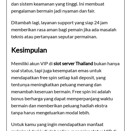
dan sistem keamanan yang tinggi. Ini membuat
pengalaman bermain jadi nyaman dan fair.
Ditambah lagi, layanan support yang siap 24 jam
memberikan rasa aman bagi pemain jika ada masalah
teknis atau pertanyaan seputar permainan.
Kesimpulan
Memiliki akun VIP di
slot server Thailand
bukan hanya
soal status, tapi juga kesempatan emas untuk
mendapatkan free spin setiap kali deposit, yang
tentunya meningkatkan peluang menang dan
menambah keseruan bermain. Free spin ini adalah
bonus berharga yang dapat memperpanjang waktu
bermain dan memberikan peluang hadiah ekstra
tanpa harus mengeluarkan modal lebih.
Untuk kamu yang ingin mendapatkan manfaat