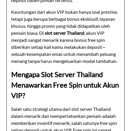
deposit dalam jumlah tertentu.
Keuntungan dari akun VIP bukan hanya soal prestise,
tetapi juga berupa berbagai bonus eksklusif, layanan
khusus, hingga promo yang tidak didapatkan oleh
pemain biasa. Di
slot server Thailand
, akun VIP
menjadi sangat menarik karena bonus free spin
diberikan setiap kali kamu melakukan deposit—
sebuah kesempatan emas untuk menambah peluang
menang tanpa harus mengeluarkan modal tambahan.
Mengapa Slot Server Thailand
Menawarkan Free Spin untuk Akun
VIP?
Salah satu strategi utama dari slot server Thailand
dalam menarik dan mempertahankan pemain adalah
memberikan insentif menarik, salah satunya free spin
setiap deposit untuk akun VIP. Free spin ini sangat