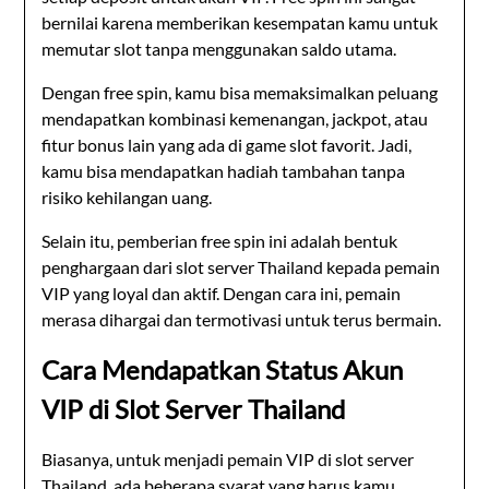
bernilai karena memberikan kesempatan kamu untuk
memutar slot tanpa menggunakan saldo utama.
Dengan free spin, kamu bisa memaksimalkan peluang
mendapatkan kombinasi kemenangan, jackpot, atau
fitur bonus lain yang ada di game slot favorit. Jadi,
kamu bisa mendapatkan hadiah tambahan tanpa
risiko kehilangan uang.
Selain itu, pemberian free spin ini adalah bentuk
penghargaan dari slot server Thailand kepada pemain
VIP yang loyal dan aktif. Dengan cara ini, pemain
merasa dihargai dan termotivasi untuk terus bermain.
Cara Mendapatkan Status Akun
VIP di Slot Server Thailand
Biasanya, untuk menjadi pemain VIP di slot server
Thailand, ada beberapa syarat yang harus kamu