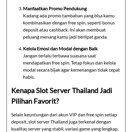
Manfaatkan Promo Pendukung
Kadang ada promo tambahan yang bisa kamu
kombinasikan dengan free spin, seperti bonus
deposit atau cashback. Ini akan membuat
peluang menang kamu jadi berlipat ganda.
Kelola Emosi dan Modal dengan Baik
Jangan terlalu terbawa suasana saat
mendapatkan free spin. Tetap fokus dan kelola
modal secara bijak agar kemenangan tidak cepat
habis.
Kenapa Slot Server Thailand Jadi
Pilihan Favorit?
Selain keuntungan dari akun VIP dan free spin setiap
deposit, slot server Thailand juga terkenal dengan
kualitas server yang stabil, variasi game yang lengkap,