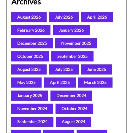
Archives
August 2026
July 2026
April 2026
February 2026
January 2026
December 2025
November 2025
October 2025
September 2025
August 2025
July 2025
June 2025
May 2025
April 2025
March 2025
January 2025
December 2024
November 2024
October 2024
September 2024
August 2024