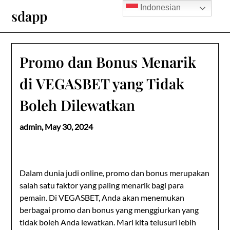
Skip
Indonesian
sdapp
to
content
Promo dan Bonus Menarik
di VEGASBET yang Tidak
Boleh Dilewatkan
admin,
May 30, 2024
Dalam dunia judi online, promo dan bonus merupakan
salah satu faktor yang paling menarik bagi para
pemain. Di VEGASBET, Anda akan menemukan
berbagai promo dan bonus yang menggiurkan yang
tidak boleh Anda lewatkan. Mari kita telusuri lebih