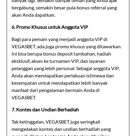
banyak lagi. Semakin banyak teman yang Anda ajak
bergabung, semakin besar pula bonus referral yang
akan Anda dapatkan.
6. Promo Khusus untuk Anggota VIP
Bagi para pemain yang menjadi anggota VIP di
VEGASBET, ada juga promo khusus yang ditawarkan.
Ini bisa berupa bonus deposit tambahan, hadiah
eksklusif, akses ke turnamen VIP, dan layanan
pelanggan yang lebih personal. Sebagai anggota VIP,
Anda akan mendapatkan perlakuan istimewa dan
kesempatan untuk mendapatkan lebih banyak
manfaat dari pengalaman bermain Anda di
VEGASBET.
7. Kontes dan Undian Berhadiah
Tak ketinggalan, VEGASBET juga seringkali
mengadakan kontes dan undian berhadiah yang