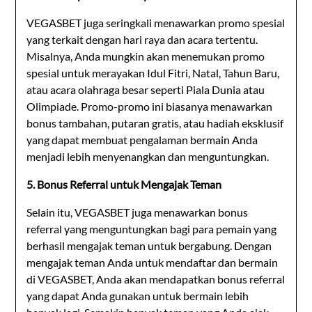
VEGASBET juga seringkali menawarkan promo spesial
yang terkait dengan hari raya dan acara tertentu.
Misalnya, Anda mungkin akan menemukan promo
spesial untuk merayakan Idul Fitri, Natal, Tahun Baru,
atau acara olahraga besar seperti Piala Dunia atau
Olimpiade. Promo-promo ini biasanya menawarkan
bonus tambahan, putaran gratis, atau hadiah eksklusif
yang dapat membuat pengalaman bermain Anda
menjadi lebih menyenangkan dan menguntungkan.
5. Bonus Referral untuk Mengajak Teman
Selain itu, VEGASBET juga menawarkan bonus
referral yang menguntungkan bagi para pemain yang
berhasil mengajak teman untuk bergabung. Dengan
mengajak teman Anda untuk mendaftar dan bermain
di VEGASBET, Anda akan mendapatkan bonus referral
yang dapat Anda gunakan untuk bermain lebih