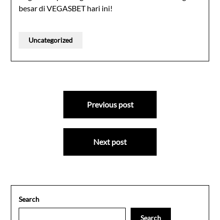
besar di VEGASBET hari ini!
Uncategorized
Post
Previous post
navigation
Next post
Search
Search