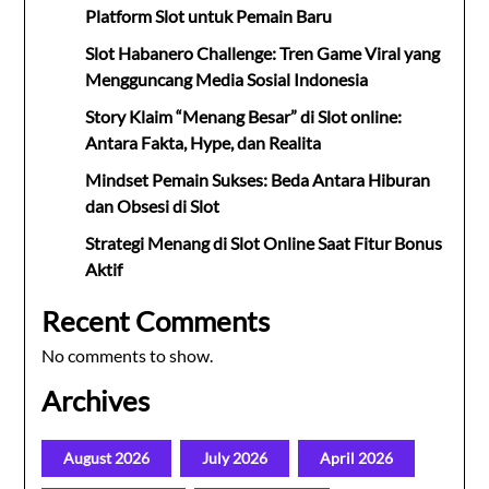
Platform Slot untuk Pemain Baru
Slot Habanero Challenge: Tren Game Viral yang
Mengguncang Media Sosial Indonesia
Story Klaim “Menang Besar” di Slot online:
Antara Fakta, Hype, dan Realita
Mindset Pemain Sukses: Beda Antara Hiburan
dan Obsesi di Slot
Strategi Menang di Slot Online Saat Fitur Bonus
Aktif
Recent Comments
No comments to show.
Archives
August 2026
July 2026
April 2026