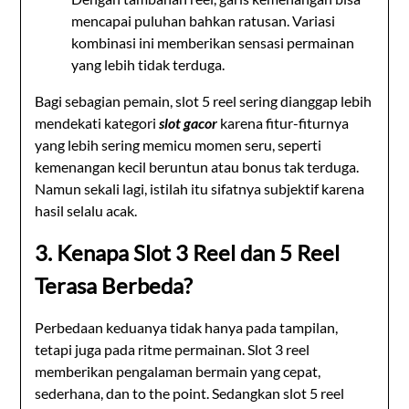
mencapai puluhan bahkan ratusan. Variasi
kombinasi ini memberikan sensasi permainan
yang lebih tidak terduga.
Bagi sebagian pemain, slot 5 reel sering dianggap lebih
mendekati kategori
slot gacor
karena fitur-fiturnya
yang lebih sering memicu momen seru, seperti
kemenangan kecil beruntun atau bonus tak terduga.
Namun sekali lagi, istilah itu sifatnya subjektif karena
hasil selalu acak.
3. Kenapa Slot 3 Reel dan 5 Reel
Terasa Berbeda?
Perbedaan keduanya tidak hanya pada tampilan,
tetapi juga pada ritme permainan. Slot 3 reel
memberikan pengalaman bermain yang cepat,
sederhana, dan to the point. Sedangkan slot 5 reel