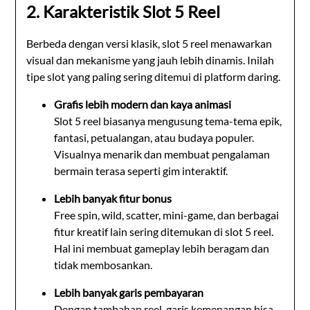
2. Karakteristik Slot 5 Reel
Berbeda dengan versi klasik, slot 5 reel menawarkan
visual dan mekanisme yang jauh lebih dinamis. Inilah
tipe slot yang paling sering ditemui di platform daring.
Grafis lebih modern dan kaya animasi
Slot 5 reel biasanya mengusung tema-tema epik,
fantasi, petualangan, atau budaya populer.
Visualnya menarik dan membuat pengalaman
bermain terasa seperti gim interaktif.
Lebih banyak fitur bonus
Free spin, wild, scatter, mini-game, dan berbagai
fitur kreatif lain sering ditemukan di slot 5 reel.
Hal ini membuat gameplay lebih beragam dan
tidak membosankan.
Lebih banyak garis pembayaran
Dengan tambahan reel, garis kemenangan bisa