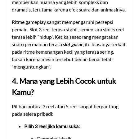
memberikan nuansa yang lebih kompleks dan
dramatis, terutama karena efek suara dan animasinya.
Ritme gameplay sangat mempengaruhi persepsi
pemain. Slot 3 reel terasa stabil, sementara slot 5 reel
terasa lebih “hidup”. Ketika seseorang mengatakan
suatu permainan terasa
slot gacor
, itu biasanya terkait
pada ritme kemenangan kecil yang terasa sering,
bukan karena mesin tersebut benar-benar lebih
“menguntungkan”.
4. Mana yang Lebih Cocok untuk
Kamu?
Pilihan antara 3 reel atau 5 reel sangat bergantung
pada selera pribadi:
Pilih 3 reel jika kamu suka:
Gameplay klasik