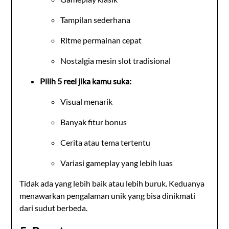
Tampilan sederhana
Ritme permainan cepat
Nostalgia mesin slot tradisional
Pilih 5 reel jika kamu suka:
Visual menarik
Banyak fitur bonus
Cerita atau tema tertentu
Variasi gameplay yang lebih luas
Tidak ada yang lebih baik atau lebih buruk. Keduanya
menawarkan pengalaman unik yang bisa dinikmati
dari sudut berbeda.