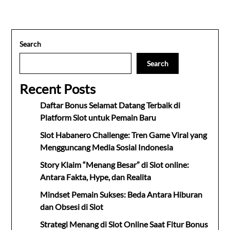
Search
Search
Recent Posts
Daftar Bonus Selamat Datang Terbaik di
Platform Slot untuk Pemain Baru
Slot Habanero Challenge: Tren Game Viral yang
Mengguncang Media Sosial Indonesia
Story Klaim “Menang Besar” di Slot online:
Antara Fakta, Hype, dan Realita
Mindset Pemain Sukses: Beda Antara Hiburan
dan Obsesi di Slot
Strategi Menang di Slot Online Saat Fitur Bonus