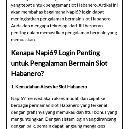
yang tepat untuk penggemar slot Habanero. Artikel ini
akan membahas bagaimana Napi69 login dapat
meningkatkan pengalaman bermain slot Habanero
Anda dan mengapa teknologi dari JiIi berperan
penting dalam memastikan pengalaman bermain yang
memuaskan.
Kenapa Napi69 Login Penting
untuk Pengalaman Bermain Slot
Habanero?
1. Kemudahan Akses ke Slot Habanero
Napi69 menyediakan akses mudah dan cepat ke
berbagai permainan slot Habanero yang terkenal
dengan grafisnya yang memukau dan fitur bonus yang
menguntungkan. Dengan sistem login yang dirancang
dengan baik, pemain dapat langsung mengakses