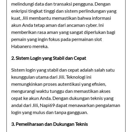
melindungi data dan transaksi pengguna. Dengan
enkripsi tingkat tinggi dan sistem perlindungan yang
kuat, JiIi membantu memastikan bahwa informasi
akun Anda tetap aman dari ancaman cyber. Ini
memberikan rasa aman yang sangat diperlukan bagi
pemain yang ingin fokus pada permainan slot
Habanero mereka.
2. Sistem Login yang Stabil dan Cepat
Sistem login yang stabil dan cepat adalah salah satu
keunggulan utama dari JiIi. Teknologi ini
memungkinkan proses autentikasi yang efisien,
mengurangi waktu tunggu dan memastikan akses
cepat ke akun Anda. Dengan dukungan teknis yang
andal dari JiIi, Napi69 dapat menawarkan pengalaman
login yang mulus dan tanpa gangguan.
3. Pemeliharaan dan Dukungan Teknis