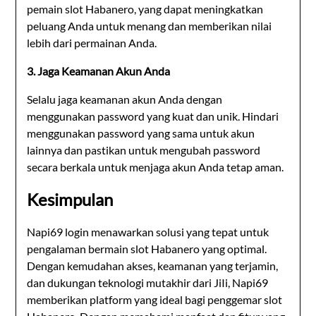
pemain slot Habanero, yang dapat meningkatkan
peluang Anda untuk menang dan memberikan nilai
lebih dari permainan Anda.
3. Jaga Keamanan Akun Anda
Selalu jaga keamanan akun Anda dengan
menggunakan password yang kuat dan unik. Hindari
menggunakan password yang sama untuk akun
lainnya dan pastikan untuk mengubah password
secara berkala untuk menjaga akun Anda tetap aman.
Kesimpulan
Napi69 login menawarkan solusi yang tepat untuk
pengalaman bermain slot Habanero yang optimal.
Dengan kemudahan akses, keamanan yang terjamin,
dan dukungan teknologi mutakhir dari JiIi, Napi69
memberikan platform yang ideal bagi penggemar slot