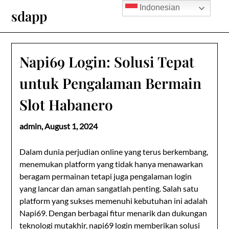
Skip
Indonesian
sdapp
to
content
Napi69 Login: Solusi Tepat
untuk Pengalaman Bermain
Slot Habanero
admin,
August 1, 2024
Dalam dunia perjudian online yang terus berkembang,
menemukan platform yang tidak hanya menawarkan
beragam permainan tetapi juga pengalaman login
yang lancar dan aman sangatlah penting. Salah satu
platform yang sukses memenuhi kebutuhan ini adalah
Napi69. Dengan berbagai fitur menarik dan dukungan
teknologi mutakhir,
napi69 login
memberikan solusi