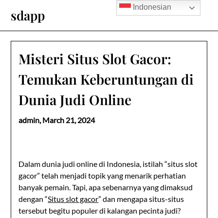
Skip
Indonesian
sdapp
to
content
Misteri Situs Slot Gacor:
Temukan Keberuntungan di
Dunia Judi Online
admin,
March 21, 2024
Dalam dunia judi online di Indonesia, istilah “situs slot
gacor” telah menjadi topik yang menarik perhatian
banyak pemain. Tapi, apa sebenarnya yang dimaksud
dengan “
Situs slot gacor
” dan mengapa situs-situs
tersebut begitu populer di kalangan pecinta judi?