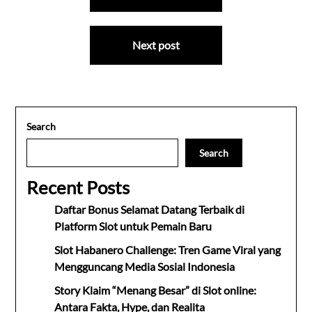
navigation
Next post
Search
Search
Recent Posts
Daftar Bonus Selamat Datang Terbaik di
Platform Slot untuk Pemain Baru
Slot Habanero Challenge: Tren Game Viral yang
Mengguncang Media Sosial Indonesia
Story Klaim “Menang Besar” di Slot online:
Antara Fakta, Hype, dan Realita