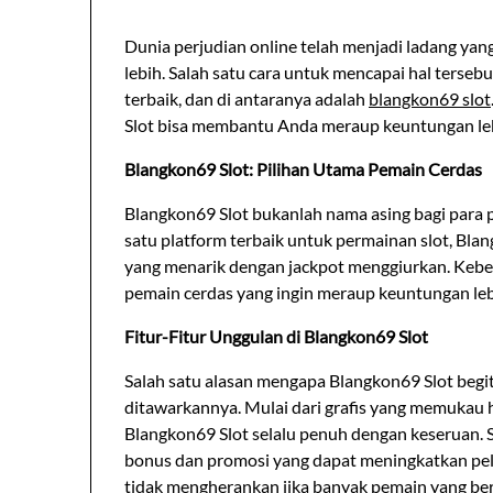
Dunia perjudian online telah menjadi ladang ya
lebih. Salah satu cara untuk mencapai hal terse
terbaik, dan di antaranya adalah
blangkon69 slot
Slot bisa membantu Anda meraup keuntungan le
Blangkon69 Slot: Pilihan Utama Pemain Cerdas
Blangkon69 Slot bukanlah nama asing bagi para pe
satu platform terbaik untuk permainan slot, B
yang menarik dengan jackpot menggiurkan. Keber
pemain cerdas yang ingin meraup keuntungan leb
Fitur-Fitur Unggulan di Blangkon69 Slot
Salah satu alasan mengapa Blangkon69 Slot begit
ditawarkannya. Mulai dari grafis yang memukau h
Blangkon69 Slot selalu penuh dengan keseruan. S
bonus dan promosi yang dapat meningkatkan pel
tidak mengherankan jika banyak pemain yang ber