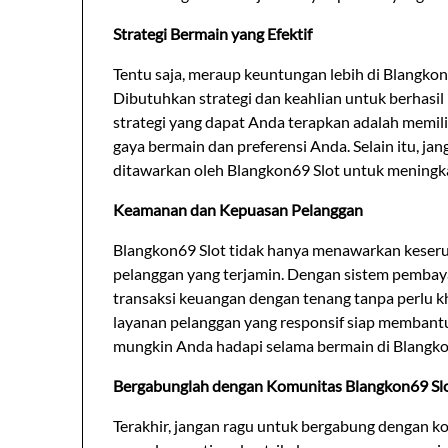
Strategi Bermain yang Efektif
Tentu saja, meraup keuntungan lebih di Blangko
Dibutuhkan strategi dan keahlian untuk berhasi
strategi yang dapat Anda terapkan adalah memili
gaya bermain dan preferensi Anda. Selain itu, 
ditawarkan oleh Blangkon69 Slot untuk mening
Keamanan dan Kepuasan Pelanggan
Blangkon69 Slot tidak hanya menawarkan keseru
pelanggan yang terjamin. Dengan sistem pembay
transaksi keuangan dengan tenang tanpa perlu kh
layanan pelanggan yang responsif siap membant
mungkin Anda hadapi selama bermain di Blangko
Bergabunglah dengan Komunitas Blangkon69 Sl
Terakhir, jangan ragu untuk bergabung dengan ko