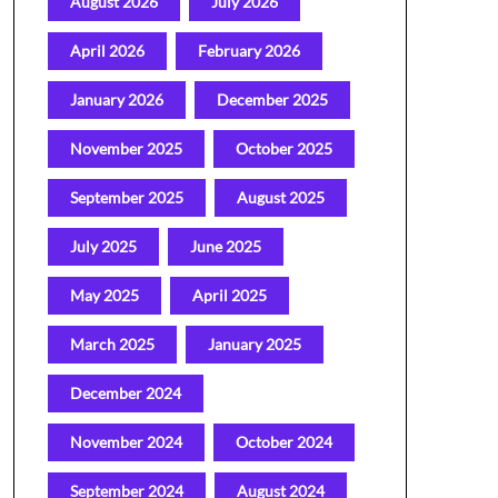
August 2026
July 2026
April 2026
February 2026
January 2026
December 2025
November 2025
October 2025
September 2025
August 2025
July 2025
June 2025
May 2025
April 2025
March 2025
January 2025
December 2024
November 2024
October 2024
September 2024
August 2024