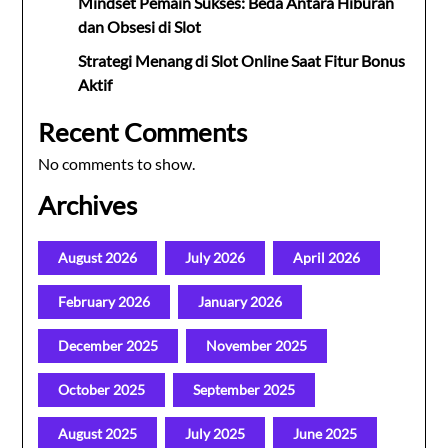
Mindset Pemain Sukses: Beda Antara Hiburan
dan Obsesi di Slot
Strategi Menang di Slot Online Saat Fitur Bonus
Aktif
Recent Comments
No comments to show.
Archives
August 2026
July 2026
April 2026
February 2026
January 2026
December 2025
November 2025
October 2025
September 2025
August 2025
July 2025
June 2025