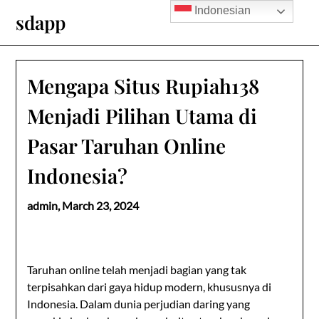
Skip
Indonesian
sdapp
to
content
Mengapa Situs Rupiah138
Menjadi Pilihan Utama di
Pasar Taruhan Online
Indonesia?
admin,
March 23, 2024
Taruhan online telah menjadi bagian yang tak
terpisahkan dari gaya hidup modern, khususnya di
Indonesia. Dalam dunia perjudian daring yang