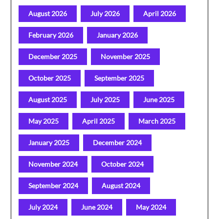
August 2026
July 2026
April 2026
February 2026
January 2026
December 2025
November 2025
October 2025
September 2025
August 2025
July 2025
June 2025
May 2025
April 2025
March 2025
January 2025
December 2024
November 2024
October 2024
September 2024
August 2024
July 2024
June 2024
May 2024