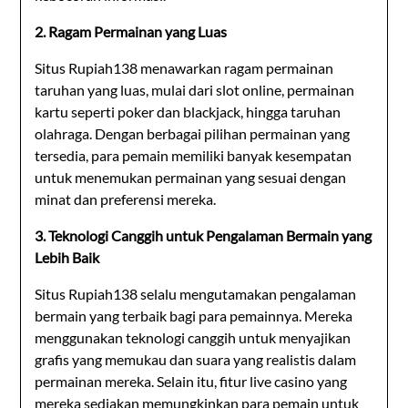
2. Ragam Permainan yang Luas
Situs Rupiah138 menawarkan ragam permainan
taruhan yang luas, mulai dari slot online, permainan
kartu seperti poker dan blackjack, hingga taruhan
olahraga. Dengan berbagai pilihan permainan yang
tersedia, para pemain memiliki banyak kesempatan
untuk menemukan permainan yang sesuai dengan
minat dan preferensi mereka.
3. Teknologi Canggih untuk Pengalaman Bermain yang
Lebih Baik
Situs Rupiah138 selalu mengutamakan pengalaman
bermain yang terbaik bagi para pemainnya. Mereka
menggunakan teknologi canggih untuk menyajikan
grafis yang memukau dan suara yang realistis dalam
permainan mereka. Selain itu, fitur live casino yang
mereka sediakan memungkinkan para pemain untuk