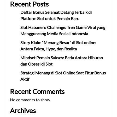
Recent Posts
Daftar Bonus Selamat Datang Terbaik di
Platform Slot untuk Pemain Baru
Slot Habanero Challenge: Tren Game Viral yang
Mengguncang Media Sosial Indonesia
Story Klaim “Menang Besar” di Slot online:
Antara Fakta, Hype, dan Realita
Mindset Pemain Sukses: Beda Antara Hiburan
dan Obsesi di Slot
Strategi Menang di Slot Online Saat Fitur Bonus
Aktif
Recent Comments
No comments to show.
Archives