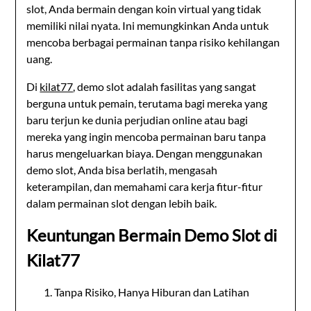
slot, Anda bermain dengan koin virtual yang tidak
memiliki nilai nyata. Ini memungkinkan Anda untuk
mencoba berbagai permainan tanpa risiko kehilangan
uang.
Di
kilat77
, demo slot adalah fasilitas yang sangat
berguna untuk pemain, terutama bagi mereka yang
baru terjun ke dunia perjudian online atau bagi
mereka yang ingin mencoba permainan baru tanpa
harus mengeluarkan biaya. Dengan menggunakan
demo slot, Anda bisa berlatih, mengasah
keterampilan, dan memahami cara kerja fitur-fitur
dalam permainan slot dengan lebih baik.
Keuntungan Bermain Demo Slot di
Kilat77
Tanpa Risiko, Hanya Hiburan dan Latihan