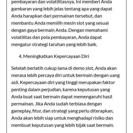
pembayaran dan volatilitasnya. Ini memberi Anda
gambaran yang lebih jelas tentang apa yang dapat
Anda harapkan dari permainan tersebut, dan
membantu Anda memilih mesin slot yang sesuai
dengan gaya bermain Anda. Dengan memahami
volatilitas dan pola pembayaran, Anda dapat
mengatur strategi taruhan yang lebih baik.
Meningkatkan Kepercayaan Diri
Setelah berlatih cukup lama di demo slot, Anda akan
merasa lebih percaya diri untuk bermain dengan uang
asli. Kepercayaan diri yang tinggi merupakan faktor
penting dalam perjudian, karena keputusan yang
Anda buat saat bermain dapat memengaruhi hasil
permainan. Jika Anda sudah terbiasa dengan
gameplay, fitur, dan strategi yang perlu diterapkan,
Anda akan lebih siap untuk menghadapi risiko dan
membuat keputusan yang lebih bijak saat bermain.