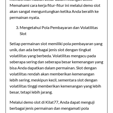
Memahami cara kerja fitur-fitur ini melalui demo slot
akan sangat menguntungkan ketika Anda beralih ke
permainan nyata.
Mengetahui Pola Pembayaran dan Volatilitas
Slot
Setiap permainan slot memiliki pola pembayaran yang
unik, dan ada berbagai jenis slot dengan tingkat
volatilitas yang berbeda. Volatilitas mengacu pada
seberapa sering dan seberapa besar kemenangan yang
bisa Anda dapatkan dalam permainan. Slot dengan
volatilitas rendah akan memberikan kemenangan
lebih sering, meskipun kecil, sementara slot dengan
volatilitas tinggi memberikan kemenangan yang lebih
besar, tetapi lebih jarang.
Melalui demo slot di Kilat77, Anda dapat menguji
berbagai jenis permainan dan mengamati pola