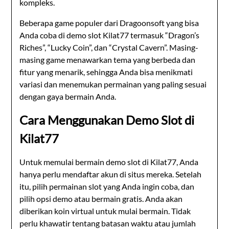
kompleks.
Beberapa game populer dari Dragoonsoft yang bisa
Anda coba di demo slot Kilat77 termasuk “Dragon’s
Riches”, “Lucky Coin”, dan “Crystal Cavern”. Masing-
masing game menawarkan tema yang berbeda dan
fitur yang menarik, sehingga Anda bisa menikmati
variasi dan menemukan permainan yang paling sesuai
dengan gaya bermain Anda.
Cara Menggunakan Demo Slot di
Kilat77
Untuk memulai bermain demo slot di Kilat77, Anda
hanya perlu mendaftar akun di situs mereka. Setelah
itu, pilih permainan slot yang Anda ingin coba, dan
pilih opsi demo atau bermain gratis. Anda akan
diberikan koin virtual untuk mulai bermain. Tidak
perlu khawatir tentang batasan waktu atau jumlah