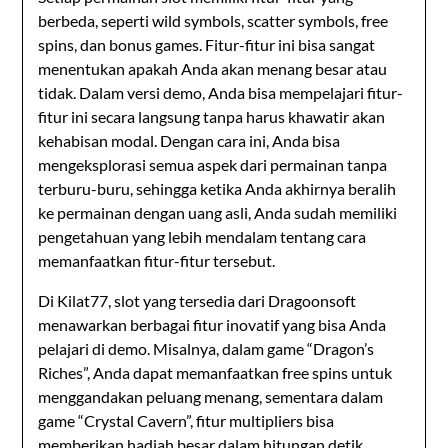
berbeda, seperti wild symbols, scatter symbols, free
spins, dan bonus games. Fitur-fitur ini bisa sangat
menentukan apakah Anda akan menang besar atau
tidak. Dalam versi demo, Anda bisa mempelajari fitur-
fitur ini secara langsung tanpa harus khawatir akan
kehabisan modal. Dengan cara ini, Anda bisa
mengeksplorasi semua aspek dari permainan tanpa
terburu-buru, sehingga ketika Anda akhirnya beralih
ke permainan dengan uang asli, Anda sudah memiliki
pengetahuan yang lebih mendalam tentang cara
memanfaatkan fitur-fitur tersebut.
Di Kilat77, slot yang tersedia dari Dragoonsoft
menawarkan berbagai fitur inovatif yang bisa Anda
pelajari di demo. Misalnya, dalam game “Dragon’s
Riches”, Anda dapat memanfaatkan free spins untuk
menggandakan peluang menang, sementara dalam
game “Crystal Cavern”, fitur multipliers bisa
memberikan hadiah besar dalam hitungan detik.