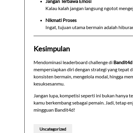
Jangan Terbawa Emosi
Kalau kalah jangan langsung ngotot mengej
Nikmati Proses
Ingat, tujuan utama bermain adalah hiburan
Kesimpulan
Mendominasi leaderboard challenge di
Bandit4d
mempersiapkan diri dengan strategi yang tepat d
konsisten bermain, mengelola modal, hingga me
kesuksesanmu.
Jangan lupa, kompetisi seperti ini bukan hanya 
kamu berkembang sebagai pemain. Jadi, tetap enjo
mingguan Bandit4d!
Uncategorized