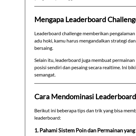
Mengapa Leaderboard Challeng
Leaderboard challenge memberikan pengalaman ko
adu hoki, kamu harus mengandalkan strategi da
bersaing.
Selain itu, leaderboard juga membuat permainan
posisi sendiri dan pesaing secara realtime. Ini bi
semangat.
Cara Mendominasi Leaderboard
Berikut ini beberapa tips dan trik yang bisa mem
leaderboard:
1.
Pahami Sistem Poin dan Permainan yang 