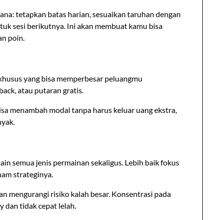
na: tetapkan batas harian, sesuaikan taruhan dengan
ntuk sesi berikutnya. Ini akan membuat kamu bisa
n poin.
 khusus yang bisa memperbesar peluangmu
ack, atau putaran gratis.
isa menambah modal tanpa harus keluar uang ekstra,
nyak.
in semua jenis permainan sekaligus. Lebih baik fokus
am strateginya.
an mengurangi risiko kalah besar. Konsentrasi pada
 dan tidak cepat lelah.