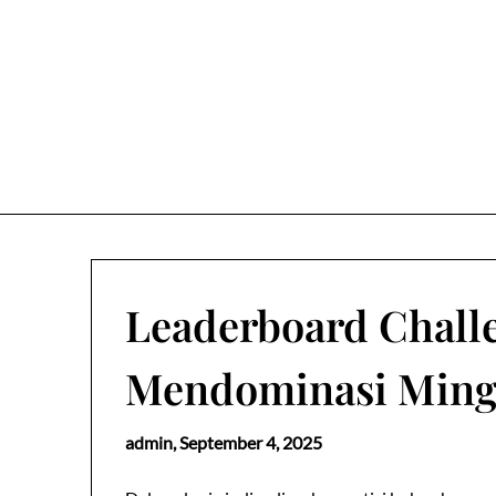
Skip
to
content
Leaderboard Chall
Mendominasi Ming
admin,
September 4, 2025