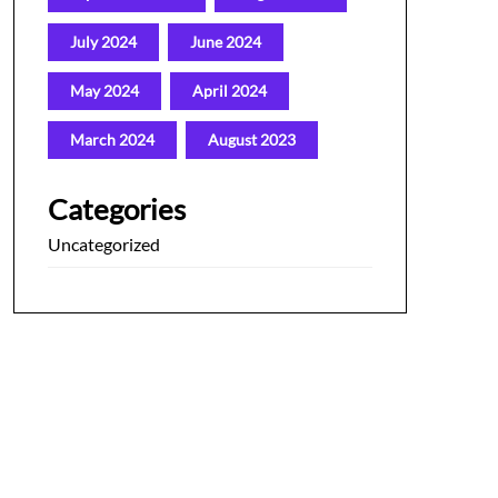
July 2024
June 2024
May 2024
April 2024
March 2024
August 2023
Categories
Uncategorized