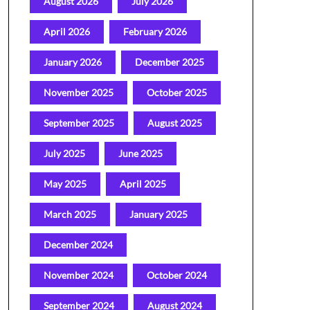
August 2026
July 2026
April 2026
February 2026
January 2026
December 2025
November 2025
October 2025
September 2025
August 2025
July 2025
June 2025
May 2025
April 2025
March 2025
January 2025
December 2024
November 2024
October 2024
September 2024
August 2024