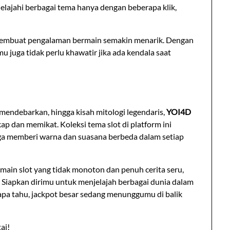
ajahi berbagai tema hanya dengan beberapa klik,
 membuat pengalaman bermain semakin menarik. Dengan
u juga tidak perlu khawatir jika ada kendala saat
 mendebarkan, hingga kisah mitologi legendaris,
YOI4D
p dan memikat. Koleksi tema slot di platform ini
uga memberi warna dan suasana berbeda dalam setiap
ain slot yang tidak monoton dan penuh cerita seru,
Siapkan dirimu untuk menjelajah berbagai dunia dalam
pa tahu, jackpot besar sedang menunggumu di balik
ai!