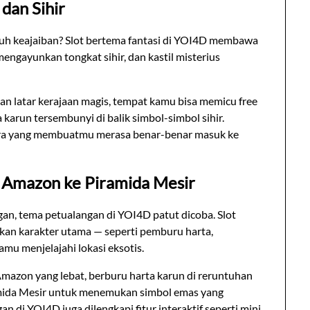
 dan Sihir
enuh keajaiban? Slot bertema fantasi di YOI4D membawa
engayunkan tongkat sihir, dan kastil misterius
gan latar kerajaan magis, tempat kamu bisa memicu free
karun tersembunyi di balik simbol-simbol sihir.
uara yang membuatmu merasa benar-benar masuk ke
n Amazon ke Piramida Mesir
gan, tema petualangan di YOI4D patut dicoba. Slot
an karakter utama — seperti pemburu harta,
mu menjelajahi lokasi eksotis.
mazon yang lebat, berburu harta karun di reruntuhan
amida Mesir untuk menemukan simbol emas yang
di YOI4D juga dilengkapi fitur interaktif seperti mini