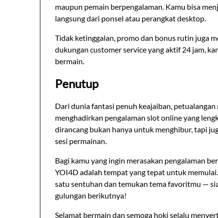
maupun pemain berpengalaman. Kamu bisa menjel
langsung dari ponsel atau perangkat desktop.
Tidak ketinggalan, promo dan bonus rutin juga
dukungan customer service yang aktif 24 jam, kam
bermain.
Penutup
Dari dunia fantasi penuh keajaiban, petualangan
menghadirkan pengalaman slot online yang lengka
dirancang bukan hanya untuk menghibur, tapi j
sesi permainan.
Bagi kamu yang ingin merasakan pengalaman berm
YOI4D adalah tempat yang tepat untuk memulai. 
satu sentuhan dan temukan tema favoritmu — sia
gulungan berikutnya!
Selamat bermain dan semoga hoki selalu menyert