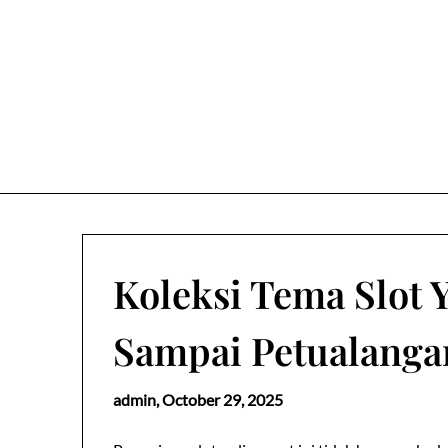
Skip
to
content
Koleksi Tema Slot 
Sampai Petualanga
admin,
October 29, 2025