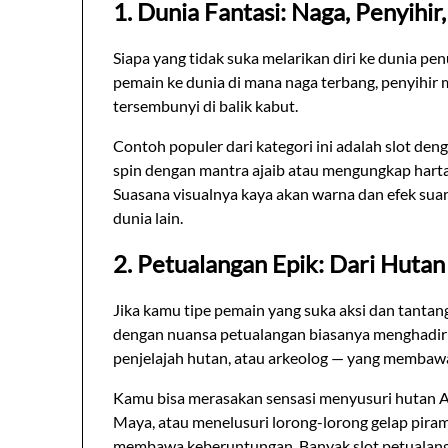
1. Dunia Fantasi: Naga, Penyihir,
Siapa yang tidak suka melarikan diri ke dunia p
pemain ke dunia di mana naga terbang, penyihir m
tersembunyi di balik kabut.
Contoh populer dari kategori ini adalah slot den
spin dengan mantra ajaib atau mengungkap harta 
Suasana visualnya kaya akan warna dan efek s
dunia lain.
2. Petualangan Epik: Dari Huta
Jika kamu tipe pemain yang suka aksi dan tantan
dengan nuansa petualangan biasanya menghadirk
penjelajah hutan, atau arkeolog — yang membawa
Kamu bisa merasakan sensasi menyusuri hutan A
Maya, atau menelusuri lorong-lorong gelap pir
membawa keberuntungan. Banyak slot petualangan 