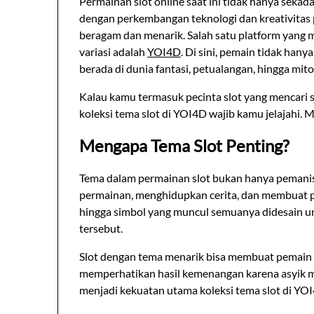
Permainan slot online saat ini tidak hanya sekad
dengan perkembangan teknologi dan kreativitas
beragam dan menarik. Salah satu platform yang
variasi adalah
YOI4D
. Di sini, pemain tidak han
berada di dunia fantasi, petualangan, hingga mi
Kalau kamu termasuk pecinta slot yang mencari 
koleksi tema slot di YOI4D wajib kamu jelajahi. M
Mengapa Tema Slot Penting?
Tema dalam permainan slot bukan hanya pemanis
permainan, menghidupkan cerita, dan membuat pem
hingga simbol yang muncul semuanya didesain u
tersebut.
Slot dengan tema menarik bisa membuat pemain b
memperhatikan hasil kemenangan karena asyik men
menjadi kekuatan utama koleksi tema slot di YO