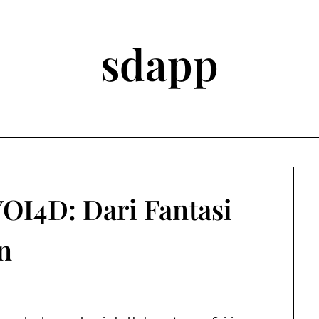
sdapp
YOI4D: Dari Fantasi
n