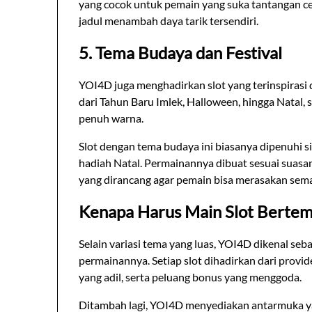
yang cocok untuk pemain yang suka tantangan cepa
jadul menambah daya tarik tersendiri.
5. Tema Budaya dan Festival
YOI4D juga menghadirkan slot yang terinspirasi 
dari Tahun Baru Imlek, Halloween, hingga Natal
penuh warna.
Slot dengan tema budaya ini biasanya dipenuhi s
hadiah Natal. Permainannya dibuat sesuai suasan
yang dirancang agar pemain bisa merasakan sem
Kenapa Harus Main Slot Bertem
Selain variasi tema yang luas, YOI4D dikenal seb
permainannya. Setiap slot dihadirkan dari provid
yang adil, serta peluang bonus yang menggoda.
Ditambah lagi, YOI4D menyediakan antarmuka y