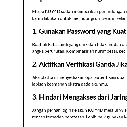
Meski KUY4D sudah memberikan perlindungan ma
kamu lakukan untuk melindungi diri sendiri sela
1.
Gunakan Password yang Kuat
Buatlah kata sandi yang unik dan tidak mudah di
angka berurutan. Kombinasikan huruf besar, kecil
2.
Aktifkan Verifikasi Ganda Jik
Jika platform menyediakan opsi autentikasi dua 
lapisan keamanan ekstra pada akunmu.
3.
Hindari Mengakses dari Jarin
Jangan pernah login ke akun KUY4D melalui WiFi p
rentan terhadap peretasan. Lebih baik gunakan k