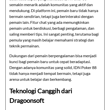
semakin menarik adalah komunitas yang aktif dan
mendukung. Di platform ini, pemain baru tidak hanya
bermain sendirian, tetapi juga berinteraksi dengan
pemain lain. Fitur chat yang ada memungkinkan
pemain untuk berdiskusi, berbagi pengalaman, dan
saling memberi tips. Ini sangat penting, terutama bagi
pemula yang masih belajar memahami strategi dan
teknik permainan.
Dukungan dari pemain berpengalaman bisa menjadi
kunci bagi pemain baru untuk cepat beradaptasi.
Dengan adanya komunitas yang solid, IDN Poker 88
tidak hanya menjadi tempat bermain, tetapi juga
arena untuk belajar dan berkembang.
Teknologi Canggih dari
Dragoonsoft