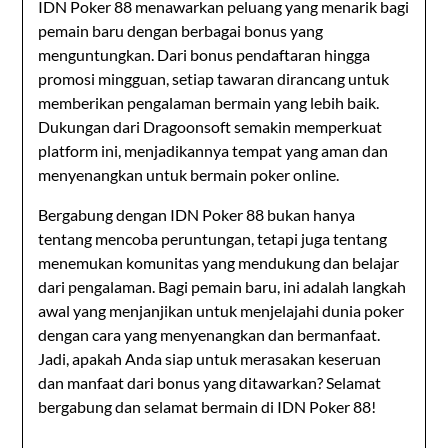
IDN Poker 88 menawarkan peluang yang menarik bagi
pemain baru dengan berbagai bonus yang
menguntungkan. Dari bonus pendaftaran hingga
promosi mingguan, setiap tawaran dirancang untuk
memberikan pengalaman bermain yang lebih baik.
Dukungan dari Dragoonsoft semakin memperkuat
platform ini, menjadikannya tempat yang aman dan
menyenangkan untuk bermain poker online.
Bergabung dengan IDN Poker 88 bukan hanya
tentang mencoba peruntungan, tetapi juga tentang
menemukan komunitas yang mendukung dan belajar
dari pengalaman. Bagi pemain baru, ini adalah langkah
awal yang menjanjikan untuk menjelajahi dunia poker
dengan cara yang menyenangkan dan bermanfaat.
Jadi, apakah Anda siap untuk merasakan keseruan
dan manfaat dari bonus yang ditawarkan? Selamat
bergabung dan selamat bermain di IDN Poker 88!