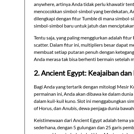
anywhere, artinya Anda tidak perlu khawatir te
mencocokkan simbol-simbol yang berdekatan, An
dilengkapi dengan fitur Tumble di mana simbol-
simbol-simbol baru untuk jatuh dan menciptaka
Tentu saja, yang paling menggiurkan adalah fitur
scatter. Dalam fitur ini, multipliers besar dapa
membuat setiap putaran penuh dengan keteganga
Anda merasa tak bisa berhenti bermain setelah 
2. Ancient Egypt: Keajaiban dan
Bagi Anda yang tertarik dengan mitologi Mesir K
permainan ini, Anda akan dibawa ke dalam dunia
dalam kuil-kuil kuno. Slot ini menggabungkan sim
of Horus, dan Anubis, dewa penjaga dunia bawah
Keistimewaan dari Ancient Egypt adalah tema ya
sederhana, dengan 5 gulungan dan 25 garis pem