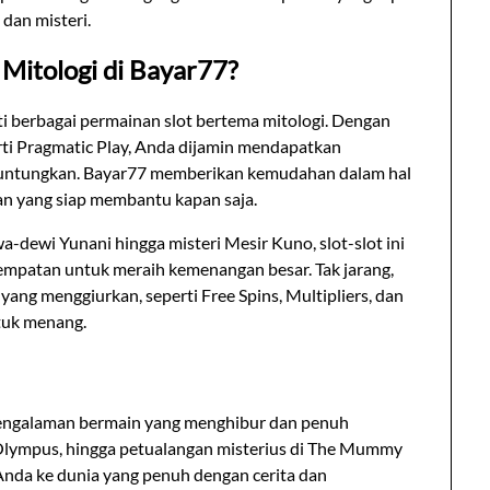
dan misteri.
Mitologi di Bayar77?
i berbagai permainan slot bertema mitologi. Dengan
erti Pragmatic Play, Anda dijamin mendapatkan
guntungkan. Bayar77 memberikan kemudahan dalam hal
gan yang siap membantu kapan saja.
dewi Yunani hingga misteri Mesir Kuno, slot-slot ini
empatan untuk meraih kemenangan besar. Tak jarang,
yang menggiurkan, seperti Free Spins, Multipliers, dan
tuk menang.
pengalaman bermain yang menghibur dan penuh
 Olympus, hingga petualangan misterius di The Mummy
nda ke dunia yang penuh dengan cerita dan