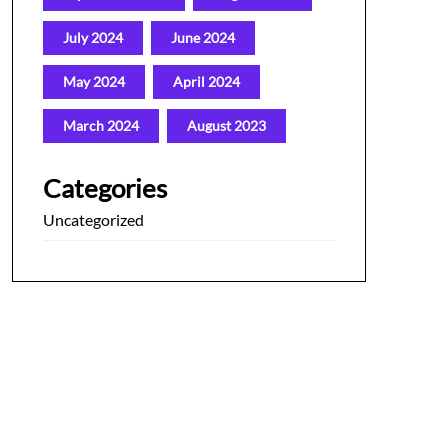
July 2024
June 2024
May 2024
April 2024
March 2024
August 2023
Categories
Uncategorized