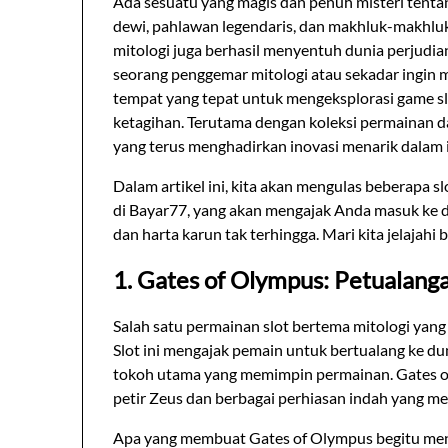
Ada sesuatu yang magis dan penuh misteri tenta
dewi, pahlawan legendaris, dan makhluk-makhluk 
mitologi juga berhasil menyentuh dunia perjudian
seorang penggemar mitologi atau sekadar ingin
tempat yang tepat untuk mengeksplorasi game slo
ketagihan. Terutama dengan koleksi permainan da
yang terus menghadirkan inovasi menarik dalam in
Dalam artikel ini, kita akan mengulas beberapa 
di Bayar77, yang akan mengajak Anda masuk ke 
dan harta karun tak terhingga. Mari kita jelajahi
1. Gates of Olympus: Petualang
Salah satu permainan slot bertema mitologi yang
Slot ini mengajak pemain untuk bertualang ke d
tokoh utama yang memimpin permainan. Gates o
petir Zeus dan berbagai perhiasan indah yang
Apa yang membuat Gates of Olympus begitu mena