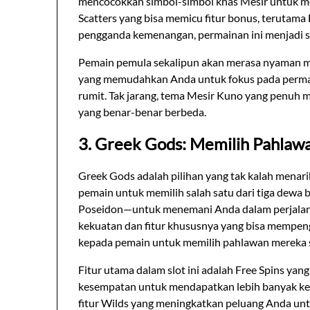
mencocokkan simbol-simbol khas Mesir untuk mera
Scatters yang bisa memicu fitur bonus, terutam
pengganda kemenangan, permainan ini menjadi s
Pemain pemula sekalipun akan merasa nyaman 
yang memudahkan Anda untuk fokus pada perma
rumit. Tak jarang, tema Mesir Kuno yang penuh 
yang benar-benar berbeda.
3. Greek Gods: Memilih Pahlaw
Greek Gods adalah pilihan yang tak kalah menari
pemain untuk memilih salah satu dari tiga dewa 
Poseidon—untuk menemani Anda dalam perjalan
kekuatan dan fitur khususnya yang bisa mempen
kepada pemain untuk memilih pahlawan mereka s
Fitur utama dalam slot ini adalah Free Spins yan
kesempatan untuk mendapatkan lebih banyak kem
fitur Wilds yang meningkatkan peluang Anda u