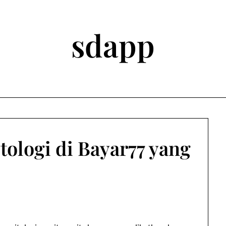
sdapp
ologi di Bayar77 yang