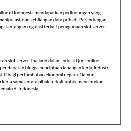
line di Indonesia mendapatkan perlindungan yang
manipulasi, dan kehilangan data pribadi. Perlindungan
 tantangan regulasi terkait penggunaan slot server
n slot server Thailand dalam industri judi online
 pendapatan hingga penciptaan lapangan kerja, industri
sitif bagi pertumbuhan ekonomi negara. Namun,
n kerja sama antara pihak terkait untuk menciptakan
pemain di Indonesia.