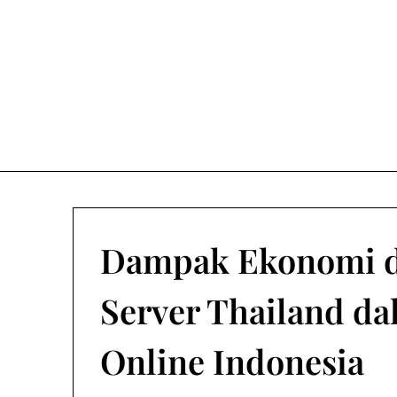
Skip
to
content
Dampak Ekonomi da
Server Thailand da
Online Indonesia