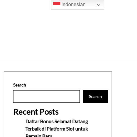
Indonesian
Search
Search
Recent Posts
Daftar Bonus Selamat Datang
Terbaik di Platform Slot untuk
Pemain Baru