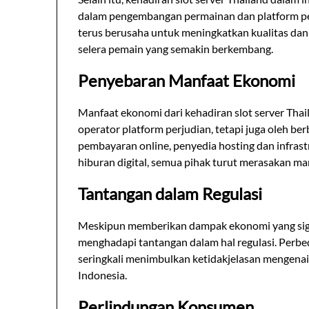
dalam pengembangan permainan dan platform pe
terus berusaha untuk meningkatkan kualitas da
selera pemain yang semakin berkembang.
Penyebaran Manfaat Ekonomi
Manfaat ekonomi dari kehadiran slot server Thai
operator platform perjudian, tetapi juga oleh ber
pembayaran online, penyedia hosting dan infrast
hiburan digital, semua pihak turut merasakan man
Tantangan dalam Regulasi
Meskipun memberikan dampak ekonomi yang signif
menghadapi tantangan dalam hal regulasi. Perbe
seringkali menimbulkan ketidakjelasan mengenai
Indonesia.
Perlindungan Konsumen