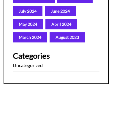
July 2024
June 2024
May 2024
April 2024
March 2024
August 2023
Categories
Uncategorized