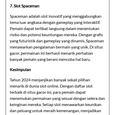
7. Slot Spaceman
Spaceman adalah slot inovatif yang menggabungkan
tema luar angkasa dengan gameplay yang interaktif.
Pemain dapat terlibat langsung dalam menentukan
risiko dan potensi keuntungan mereka. Dengan grafis
yang futuristik dan gameplay yang dinamis, Spaceman
menawarkan pengalaman bermain yang unik. Di situs
gacor, permainan ini berhasil menarik perhatian
banyak pemain yang berani mencoba hal baru.
Kesimpulan
Tahun 2024 menjanjikan banyak sekali pilihan
menarik di dunia slot online. Dengan daftar slot
terbaik di situs gacor ini, para pemain dapat
menemukan permainan yang sesuai dengan selera dan
keinginan mereka. Setiap slot menawarkan keunikan
dan peluang untuk meraih kemenangan, menjadikan