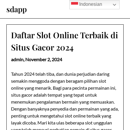
Skip
Indonesian
sdapp
to
content
Daftar Slot Online Terbaik di
Situs Gacor 2024
admin,
November 2, 2024
Tahun 2024 telah tiba, dan dunia perjudian daring
semakin menggoda dengan beragam pilihan slot
online yang menarik. Bagi para pecinta permainan ini,
situs gacor adalah tempat yang tepat untuk
menemukan pengalaman bermain yang memuaskan.
Dengan banyaknya penyedia dan permainan yang ada,
penting untuk mengetahui slot online terbaik yang
layak dicoba. Mari kita ulas beberapa slot unggulan
yang telah mencuri perhatian pemain di
situs gacor