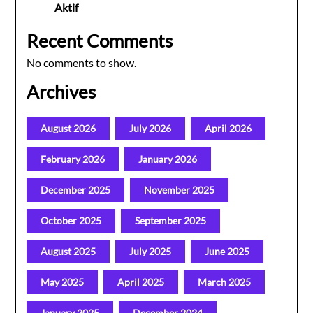
Aktif
Recent Comments
No comments to show.
Archives
August 2026
July 2026
April 2026
February 2026
January 2026
December 2025
November 2025
October 2025
September 2025
August 2025
July 2025
June 2025
May 2025
April 2025
March 2025
January 2025
December 2024