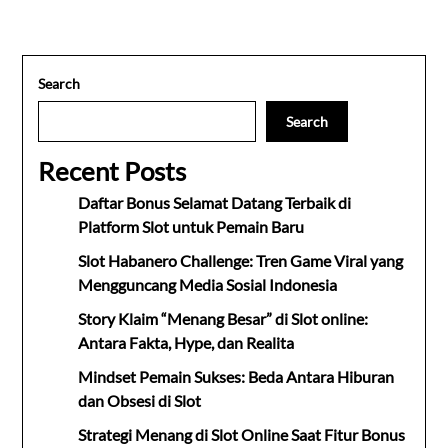
Search
Search
Recent Posts
Daftar Bonus Selamat Datang Terbaik di
Platform Slot untuk Pemain Baru
Slot Habanero Challenge: Tren Game Viral yang
Mengguncang Media Sosial Indonesia
Story Klaim “Menang Besar” di Slot online:
Antara Fakta, Hype, dan Realita
Mindset Pemain Sukses: Beda Antara Hiburan
dan Obsesi di Slot
Strategi Menang di Slot Online Saat Fitur Bonus