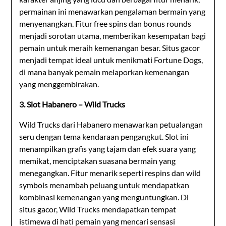
permainan ini menawarkan pengalaman bermain yang
menyenangkan. Fitur free spins dan bonus rounds
menjadi sorotan utama, memberikan kesempatan bagi
pemain untuk meraih kemenangan besar. Situs gacor
menjadi tempat ideal untuk menikmati Fortune Dogs,
di mana banyak pemain melaporkan kemenangan
yang menggembirakan.
3. Slot Habanero – Wild Trucks
Wild Trucks dari Habanero menawarkan petualangan
seru dengan tema kendaraan pengangkut. Slot ini
menampilkan grafis yang tajam dan efek suara yang
memikat, menciptakan suasana bermain yang
menegangkan. Fitur menarik seperti respins dan wild
symbols menambah peluang untuk mendapatkan
kombinasi kemenangan yang menguntungkan. Di
situs gacor, Wild Trucks mendapatkan tempat
istimewa di hati pemain yang mencari sensasi