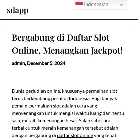
Skip
Indonesian
sdapp
to
content
Bergabung di Daftar Slot
Online, Menangkan Jackpot!
admin,
December 5, 2024
Dunia perjudian online, khususnya permainan slot,
terus berkembang pesat di Indonesia. Bagi banyak
pemain, permainan slot adalah cara yang
menyenangkan untuk mengisi waktu luang dan, tentu
saja, meraih kemenangan besar. Salah satu cara
terbaik untuk meraih kemenangan tersebut adalah
dengan bergabung di
daftar slot online
yang tepat,