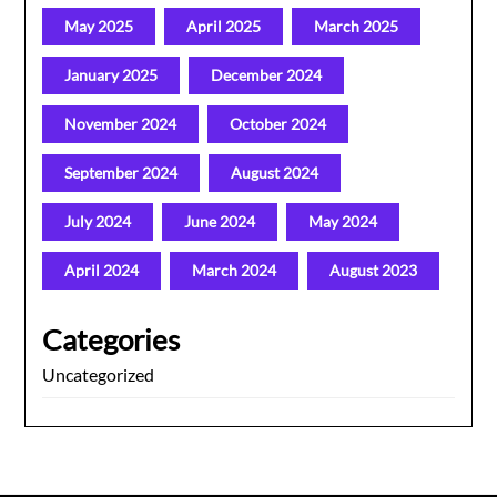
May 2025
April 2025
March 2025
January 2025
December 2024
November 2024
October 2024
September 2024
August 2024
July 2024
June 2024
May 2024
April 2024
March 2024
August 2023
Categories
Uncategorized