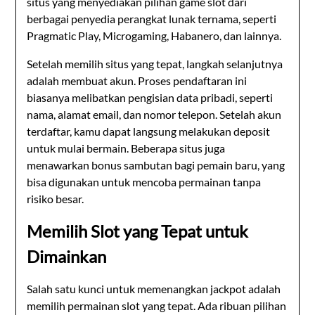
situs yang menyediakan pilihan game slot dari
berbagai penyedia perangkat lunak ternama, seperti
Pragmatic Play, Microgaming, Habanero, dan lainnya.
Setelah memilih situs yang tepat, langkah selanjutnya
adalah membuat akun. Proses pendaftaran ini
biasanya melibatkan pengisian data pribadi, seperti
nama, alamat email, dan nomor telepon. Setelah akun
terdaftar, kamu dapat langsung melakukan deposit
untuk mulai bermain. Beberapa situs juga
menawarkan bonus sambutan bagi pemain baru, yang
bisa digunakan untuk mencoba permainan tanpa
risiko besar.
Memilih Slot yang Tepat untuk
Dimainkan
Salah satu kunci untuk memenangkan jackpot adalah
memilih permainan slot yang tepat. Ada ribuan pilihan