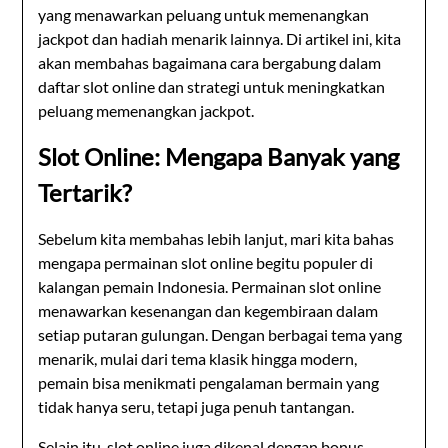
yang menawarkan peluang untuk memenangkan
jackpot dan hadiah menarik lainnya. Di artikel ini, kita
akan membahas bagaimana cara bergabung dalam
daftar slot online dan strategi untuk meningkatkan
peluang memenangkan jackpot.
Slot Online: Mengapa Banyak yang
Tertarik?
Sebelum kita membahas lebih lanjut, mari kita bahas
mengapa permainan slot online begitu populer di
kalangan pemain Indonesia. Permainan slot online
menawarkan kesenangan dan kegembiraan dalam
setiap putaran gulungan. Dengan berbagai tema yang
menarik, mulai dari tema klasik hingga modern,
pemain bisa menikmati pengalaman bermain yang
tidak hanya seru, tetapi juga penuh tantangan.
Selain itu, slot online juga dikenal dengan bonus-