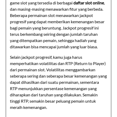
game slot yang tersedia di berbagai
daftar slot online
,
dan masing-masing menawarkan fitur yang berbeda.
Beberapa permainan slot menawarkan jackpot
progresif yang dapat memberikan kemenangan besar
bagi pemain yang beruntung. Jackpot progresif ini
terus berkembang seiring dengan jumlah taruhan
yang ditempatkan pemain, sehingga hadiah yang
ditawarkan bisa mencapai jumlah yang luar biasa.
Selain jackpot progresif, kamu juga harus
memperhatikan volatilitas dan RTP (Return to Player)
dari permainan slot. Volatilitas menggambarkan
seberapa sering dan seberapa besar kemenangan yang
dapat dihasilkan dari suatu permainan, sementara
RTP menunjukkan persentase kemenangan yang
diharapkan dari taruhan yang dilakukan. Semakin
tinggi RTP, semakin besar peluang pemain untuk
meraih kemenangan.