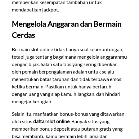
memberikan kesempatan tambahan untuk
mendapatkan jackpot.
Mengelola Anggaran dan Bermain
Cerdas
Bermain slot online tidak hanya soal keberuntungan,
tetapi juga tentang bagaimana mengelola anggaranmu
dengan bijak. Salah satu tips yang sering diberikan
oleh pemain berpengalaman adalah untuk selalu
menentukan batas taruhan dan tidak terbawa emosi
ketika bermain. Pastikan untuk hanya bertaruh
dengan uang yang siap kamu hilangkan, dan hindari
mengejar kerugian.
Selain itu, manfaatkan bonus-bonus yang ditawarkan
oleh situs
daftar slot online
. Banyak situs yang
memberikan bonus deposit atau putaran gratis yang
bisa membantu kamu bermain lebih lama dan